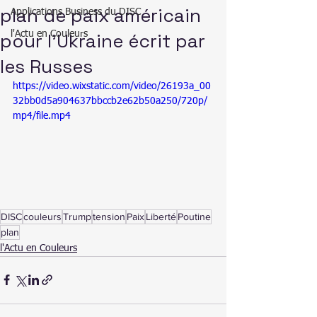
plan de paix américain
Applications Business du DISC
pour l'Ukraine écrit par
l'Actu en Couleurs
les Russes
https://video.wixstatic.com/video/26193a_00
32bb0d5a904637bbccb2e62b50a250/720p/
mp4/file.mp4
DISC
couleurs
Trump
tension
Paix
Liberté
Poutine
plan
l'Actu en Couleurs