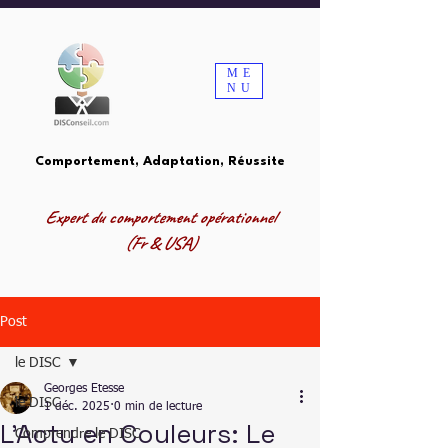
ME
NU
Comportement, Adaptation, Réussite
Expert du comportement opérationnel
(Fr & USA)
Post
le DISC
Georges Etesse
le DISC
1 déc. 2025
0 min de lecture
L'Actu en Couleurs: Le
Comprendre le DISC