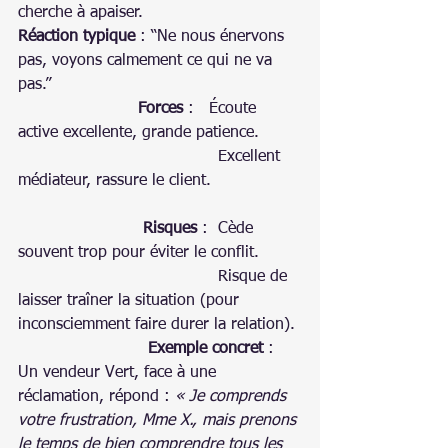
cherche à apaiser.
Réaction typique
 : “Ne nous énervons 
pas, voyons calmement ce qui ne va 
pas.”
Forces
 :   Écoute 
active excellente, grande patience.
                                        Excellent 
médiateur, rassure le client.
                         Risques
 :  Cède 
souvent trop pour éviter le conflit.
                                        Risque de 
laisser traîner la situation (pour 
inconsciemment faire durer la relation).
                          Exemple concret
 : 
Un vendeur Vert, face à une 
réclamation, répond : 
« Je comprends 
votre frustration, Mme X., mais prenons 
le temps de bien comprendre tous les 