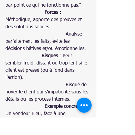
par point ce qui ne fonctionne pas.”
                          Forces
 :   
Méthodique, apporte des preuves et 
des solutions solides.
                                        Analyse 
parfaitement les faits, évite les 
décisions hâtives et/ou émotionnelles.
Risques
 : Peut 
sembler froid, distant ou trop lent si le 
client est pressé (ou à fond dans 
l'action).
                                        Risque de 
noyer le client qui s'impatiente sous les 
détails ou les process internes.
                          Exemple concret
 : 
Un vendeur Bleu, face à une 
réclamation, demande : 
« Pouvez-vous 
m’envoyer un rapport détaillé sur 