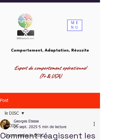
ME
NU
Comportement, Adaptation, Réussite
Expert du comportement opérationnel
(Fr & USA)
Post
le DISC
Georges Etesse
le DISC
25 sept. 2025
5 min de lecture
Comment réagissent les
Comprendre le DISC