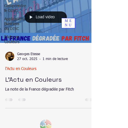
Comprendre
le DISC
Load video
Applications
ME
Business
NU
du DISC
l'Actu en
Couleurs
Comportement, Adaptation, Réussite
Georges Etesse
27 oct. 2025
1 min de lecture
Expert du comportement opérationnel
(Fr & USA)
l'Actu en Couleurs
L'Actu en Couleurs
La note de la France dégradée par Fitch