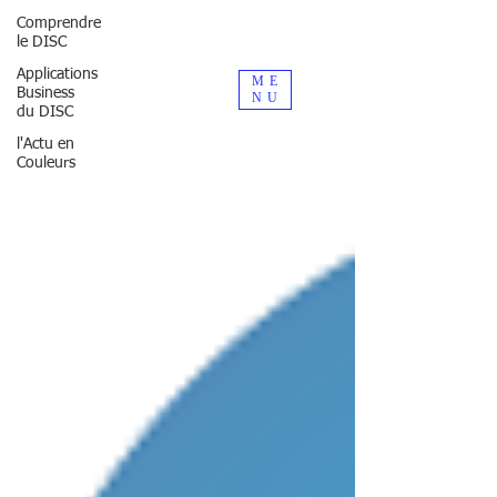
Comprendre
le DISC
Applications
ME
Business
NU
du DISC
l'Actu en
Couleurs
Comportement, Adaptation, Réussite
Expert du comportement opérationnel
(Fr & USA)