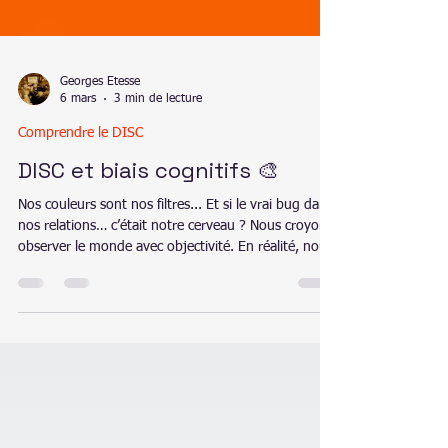
Georges Etesse
6 mars
3 min de lecture
Comprendre le DISC
DISC et biais cognitifs 🎨
Nos couleurs sont nos filtres... Et si le vrai bug dans
nos relations… c’était notre cerveau ? Nous croyons
observer le monde avec objectivité. En réalité, nous
le contemplons à travers un filtre invisible,
personnel, terriblement efficace… et parfois
redoutablement trompeur. Bienvenue dans l’univers
des biais cognitifs.